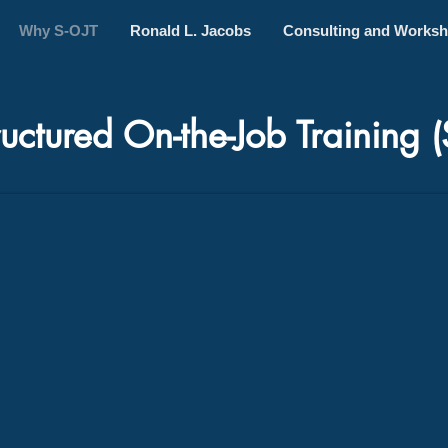
Why S-OJT
Ronald L. Jacobs
Consulting and Works
uctured On-the-Job Training 