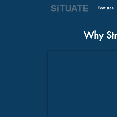
SiTUATE
Features
Why Str