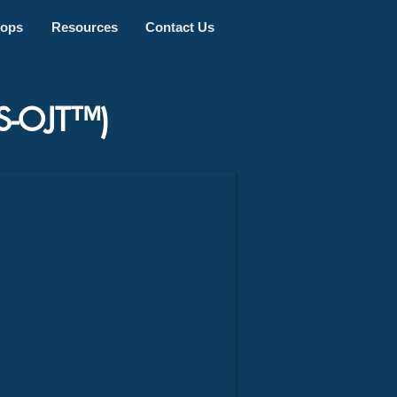
hops
Resources
Contact Us
(S-OJT™)